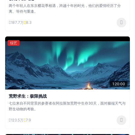
两个年轻人在东京樱花季相遇，跨越十年的时光，他们的爱情经历了分
离、等待与重逢。
187.7万
8.3
综艺
1:20:00
荒野求生：极限挑战
七位来自不同背景的参赛者在阿拉斯加荒野中生存30天，面对极端天气与
野生动物的考验。
123.5万
7.9