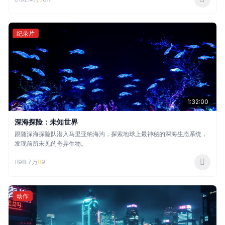
纪录片
1:32:00
深海探险：未知世界
跟随深海探险队潜入马里亚纳海沟，探索地球上最神秘的深海生态系统，
发现前所未见的奇异生物。
98.7万
9
动作