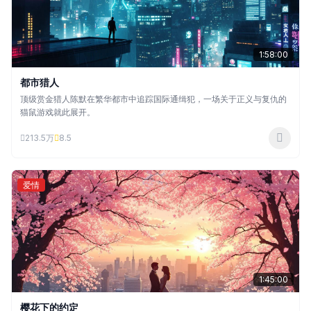
1:58:00
都市猎人
顶级赏金猎人陈默在繁华都市中追踪国际通缉犯，一场关于正义与复仇的
猫鼠游戏就此展开。
213.5万
8.5
爱情
1:45:00
樱花下的约定