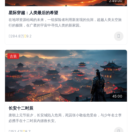
2:49:00
星际穿越：人类最后的希望
在地球资源枯竭的未来，一组探险者利用新发现的虫洞，超越人类太空旅
行的极限，在广袤的宇宙中寻找人类的新家园。
284.8万
9.2
古装
45:00
长安十二时辰
唐朝上元节前夕，长安城陷入危局，死囚张小敬临危受命，与少年名士李
必携手在十二时辰内拯救长安。
152.4万
8.7